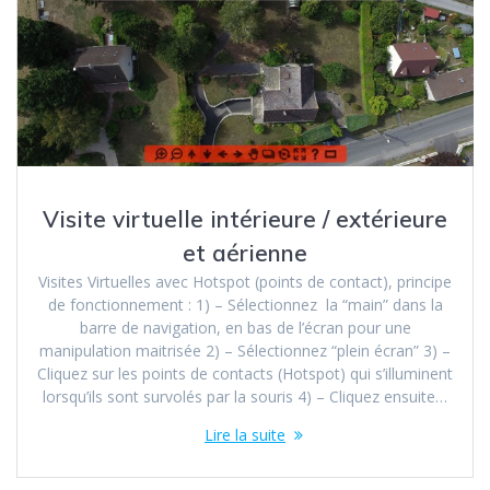
Visite virtuelle intérieure / extérieure
et aérienne
Visites Virtuelles avec Hotspot (points de contact), principe
de fonctionnement : 1) – Sélectionnez la “main” dans la
barre de navigation, en bas de l’écran pour une
manipulation maitrisée 2) – Sélectionnez “plein écran” 3) –
Cliquez sur les points de contacts (Hotspot) qui s’illuminent
lorsqu’ils sont survolés par la souris 4) – Cliquez ensuite…
Lire la suite