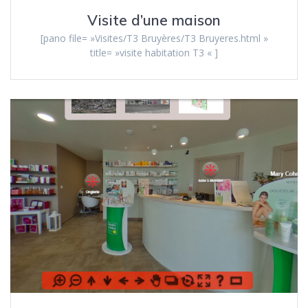
Visite d’une maison
[pano file= »Visites/T3 Bruyères/T3 Bruyeres.html »
title= »visite habitation T3 « ]