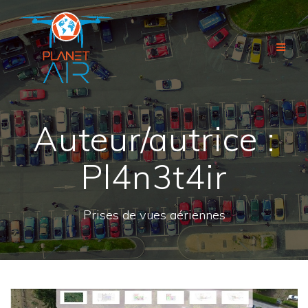
Passer
au
contenu
Auteur/autrice :
Pl4n3t4ir
Prises de vues aériennes