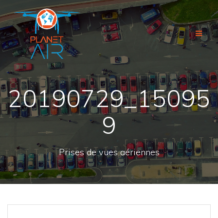
Passer
au
contenu
20190729_15095
9
Prises de vues aériennes