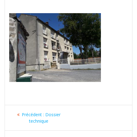
Navigation
Article
Précédent :
Dossier
de
précédent
technique
:
l’article