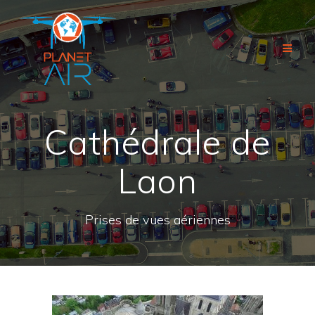
Passer
au
contenu
Cathédrale de
Laon
Prises de vues aériennes