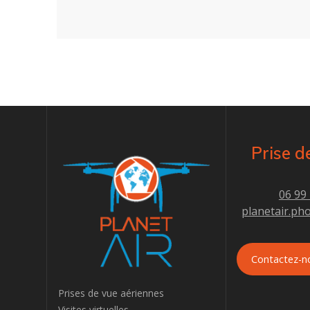
Prise d
06 99
planetair.ph
Contactez-n
Prises de vue aériennes
Visites virtuelles