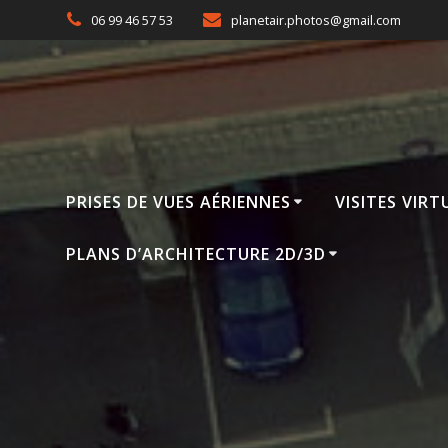
Passer
06 99 46 57 53
planetair.photos@gmail.com
au
contenu
PRISES DE VUES AÉRIENNES
VISITES VIRT
PLANS D’ARCHITECTURE 2D/3D