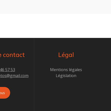
e contact
Légal
 46 57 53
Mentions légales
otos@gmail.com
Législation
ous