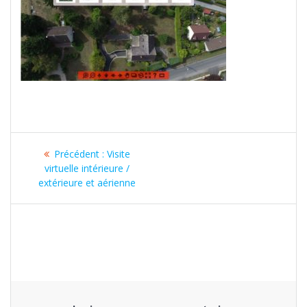
Navigation
Article
Précédent :
Visite
de
précédent
virtuelle intérieure /
:
extérieure et aérienne
l’article