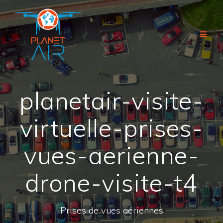
Passer
au
contenu
planetair-visite-
virtuelle-prises-
vues-aerienne-
drone-visite-t4
Prises de vues aériennes